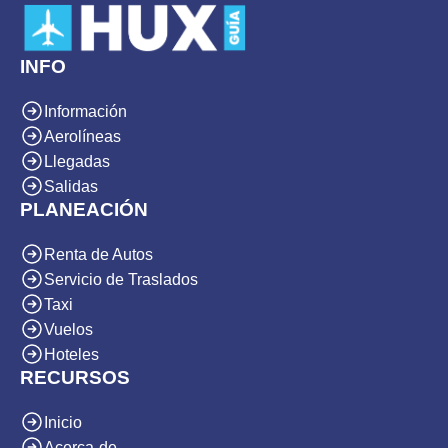
r
n
a
INFO
t
Información
i
Aerolíneas
v
Llegadas
e
Salidas
:
PLANEACIÓN
Renta de Autos
Servicio de Traslados
Taxi
Vuelos
Hoteles
RECURSOS
Inicio
Acerca-de