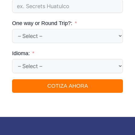
One way or Round Trip?:
Idioma:
COTIZA AHORA
A
l
t
e