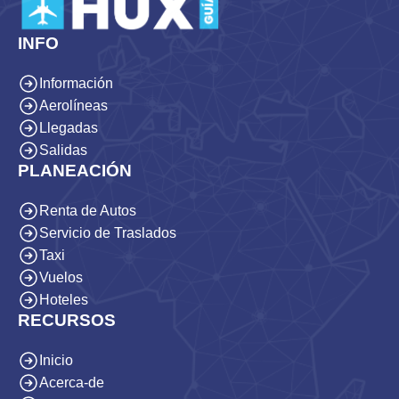
INFO
Información
Aerolíneas
Llegadas
Salidas
PLANEACIÓN
Renta de Autos
Servicio de Traslados
Taxi
Vuelos
Hoteles
RECURSOS
Inicio
Acerca-de