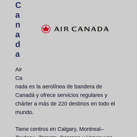
C
a
n
a
d
a
Air
Ca
nada es la aerolínea de bandera de
Canadá y ofrece servicios regulares y
chárter a más de 220 destinos en todo el
mundo.
Tiene centros en Calgary, Montreal–