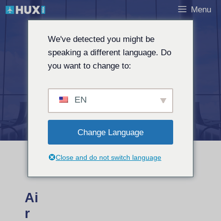
Saltar
Menu
al
contenido
We've detected you might be
speaking a different language. Do
you want to change to:
Air Canada
EN
Change Language
Close and do not switch language
Ai
r