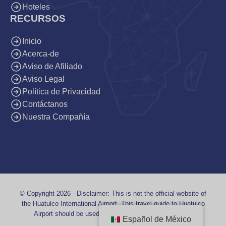
Hoteles
RECURSOS
Inicio
Acerca-de
Aviso de Afiliado
Aviso Legal
Política de Privacidad
Contáctanos
Nuestra Compañía
© Copyright 2026 - Disclaimer: This is not the official website of
the Huatulco International Airport. This travel guide to Huatulco
Airport should be used for informational purposes only.
Español de México